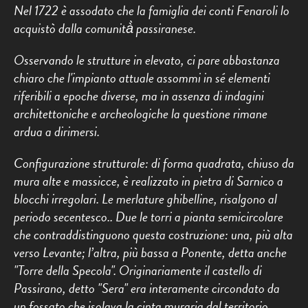
Nel 1722 è assodato che la famiglia dei conti Fenaroli lo
acquistò dalla comunità̀ passiranese.
Osservando le strutture in elevato, ci pare abbastanza
chiaro che l'impianto attuale assommi in sé elementi
riferibili a epoche diverse, ma in assenza di indagini
architettoniche e archeologiche la questione rimane
ardua a dirimersi.
Configurazione strutturale: di forma quadrata, chiuso da
mura alte e massicce, è realizzato in pietra di Sarnico a
blocchi irregolari. Le merlature ghibelline, risalgono al
periodo secentesco.. Due le torri a pianta semicircolare
che contraddistinguono questa costruzione: una, più alta
verso Levante; l’altra, più bassa a Ponente, detta anche
"Torre della Specola". Originariamente il castello di
Passirano, detto "Sera" era interamente circondato da
un fossato che isolava la cinta muraria dal territorio